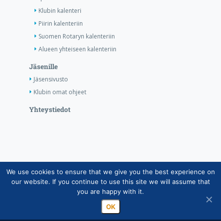
Klubin kalenteri
Piirin kalenteriin
Suomen Rotaryn kalenteriin
Alueen yhteiseen kalenteriin
Jäsenille
Jäsensivusto
Klubin omat ohjeet
Yhteystiedot
We use cookies to ensure that we give you the best experience on
Copyright © Suomen Rotarypalvelu ry 2026 |
our website. If you continue to use this site we will assume that
Jäsentietojärjestelmän tietosuojaseloste
|
Henkilötietojen
you are happy with it.
käsittely Rotarytoiminnassa
OK