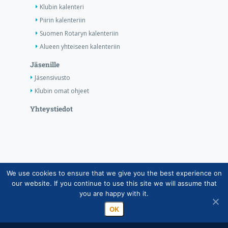
Klubin kalenteri
Piirin kalenteriin
Suomen Rotaryn kalenteriin
Alueen yhteiseen kalenteriin
Jäsenille
Jäsensivusto
Klubin omat ohjeet
Yhteystiedot
We use cookies to ensure that we give you the best experience on
Copyright © Suomen Rotarypalvelu ry 2026 |
our website. If you continue to use this site we will assume that
Jäsentietojärjestelmän tietosuojaseloste
|
Henkilötietojen
you are happy with it.
käsittely Rotarytoiminnassa
OK