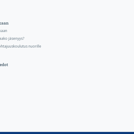
kaan
kaan
aako jäsenyys?
ohtajuuskoulutus nuorille
edot