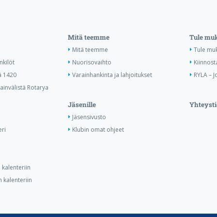
Mitä teemme
Tule mu
Mitä teemme
Tule mu
nkilöt
Nuorisovaihto
Kiinnost
ä 1420
Varainhankinta ja lahjoitukset
RYLA – J
invälistä Rotarya
Jäsenille
Yhteysti
Jäsensivusto
ri
Klubin omat ohjeet
kalenteriin
 kalenteriin