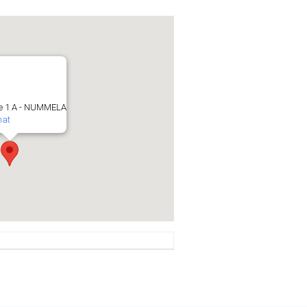
e 1 A - NUMMELA
mat