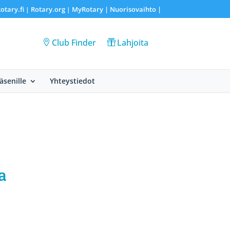
otary.fi
Rotary.org
MyRotary |
Nuorisovaihto
|
|
|
Club Finder
Lahjoita
Jäsenille
Yhteystiedot
a