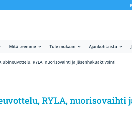
R
Mitä teemme
Tule mukaan
Ajankohtaista
lubineuvottelu, RYLA, nuorisovaihti ja jäsenhakuaktivointi
uvottelu, RYLA, nuorisovaihti j