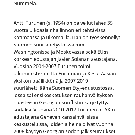
Nummela.
Antti Turunen (s. 1954) on palvellut lähes 35
vuotta ulkoasiainhallinnon eri tehtävissä
kotimaassa ja ulkomailla. Hän on työskennellyt
Suomen suurlähetystöissä mm.
Washingtonissa ja Moskovassa sekä EU:n
korkean edustajan Javier Solanan avustajana.
Vuosina 2004-2007 Turunen toimi
ulkoministeriön Itä-Euroopan ja Keski-Aasian
yksikön päällikkönä ja 2007-2010
suurlähettiläänä Suomen Etyj-edustustossa,
jossa sai ensikosketuksen rauhanvälityksen
haasteisiin Georgian konfliktin kärjistyttyä
sodaksi. Vuosina 2010-2017 Turunen oli YK:n
edustajana Geneven kansainvälisissä
keskusteluissa, joiden aiheina olivat vuonna
2008 käydyn Georgian sodan jälkiseuraukset.