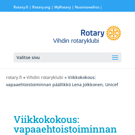
Rotary.fi
|
Rotary.org
|
MyRotary |
Nuorisovaihto
|
Vihdin rotaryklubi
Valitse sivu
rotary.fi
»
Vihdin rotaryklubi
» Viikkokokous:
vapaaehtoistoiminnan päällikkö Lena Jolkkonen, Unicef
Viikkokokous:
vapaaehtoistoiminnan