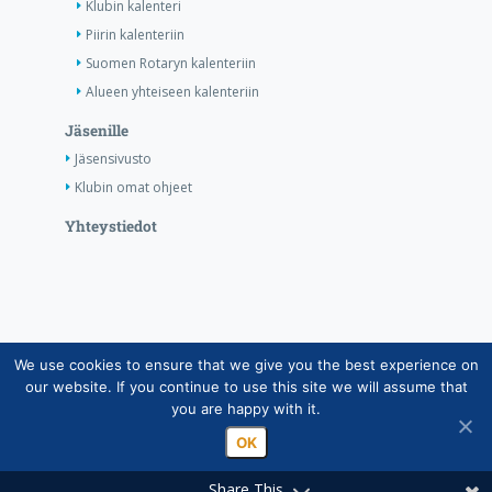
Klubin kalenteri
Piirin kalenteriin
Suomen Rotaryn kalenteriin
Alueen yhteiseen kalenteriin
Jäsenille
Jäsensivusto
Klubin omat ohjeet
Yhteystiedot
We use cookies to ensure that we give you the best experience on
Copyright © Suomen Rotarypalvelu ry 2026 |
our website. If you continue to use this site we will assume that
Jäsentietojärjestelmän tietosuojaseloste
|
Henkilötietojen
you are happy with it.
käsittely Rotarytoiminnassa
OK
Share This