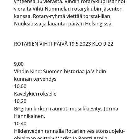
yhteensä 36 vierasta. Vihdin rotaryklubi isännöi
vieraita Vihti-Nummelan rotaryklubin jäsenten
kanssa. Rotary-ryhmä viettää torstai-illan
Nuuksiossa ja lauantai-päivän Helsingissä.
ROTARIEN VIHTI-PÄIVÄ 19.5.2023 KLO 9-22
9.00
Vihdin Kino: Suomen historiaa ja Vihdin
kunnan tervehdys
10.00
Kävelykierrokselle
10.20
Birgitan kirkon rauniot, musiikkiesitys Jorma
Hannikainen,
10.40
Hiidenveden rannalla Rotarien vesistönsuojelu-
ohjelman esittely Marika ja Pentti Aspila