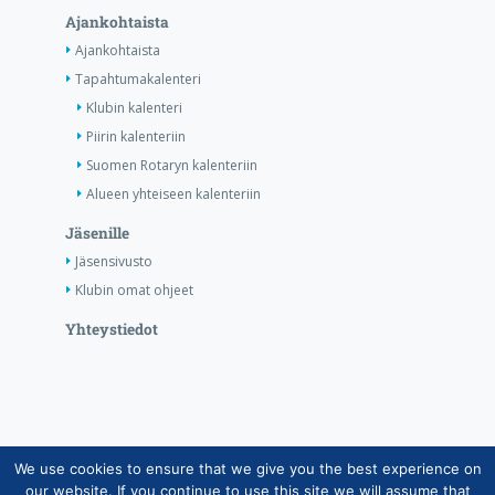
Ajankohtaista
Ajankohtaista
Tapahtumakalenteri
Klubin kalenteri
Piirin kalenteriin
Suomen Rotaryn kalenteriin
Alueen yhteiseen kalenteriin
Jäsenille
Jäsensivusto
Klubin omat ohjeet
Yhteystiedot
We use cookies to ensure that we give you the best experience on
Copyright © Suomen Rotarypalvelu ry 2026 |
our website. If you continue to use this site we will assume that