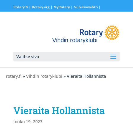
Rotary.fi
|
Rotary.org
|
MyRotary |
Nuorisovaihto
|
Vihdin rotaryklubi
Valitse sivu
rotary.fi
»
Vihdin rotaryklubi
» Vieraita Hollannista
Vieraita Hollannista
touko 19, 2023