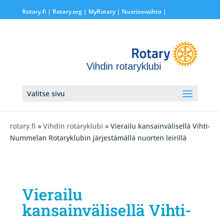
Rotary.fi
|
Rotary.org
|
MyRotary |
Nuorisovaihto
|
Vihdin rotaryklubi
Valitse sivu
rotary.fi
»
Vihdin rotaryklubi
» Vierailu kansainvälisellä Vihti-
Nummelan Rotaryklubin järjestämällä nuorten leirillä
Vierailu
kansainvälisellä Vihti-