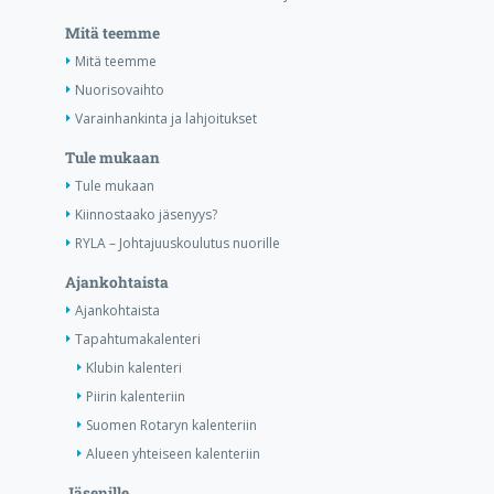
Mitä teemme
Mitä teemme
Nuorisovaihto
Varainhankinta ja lahjoitukset
Tule mukaan
Tule mukaan
Kiinnostaako jäsenyys?
RYLA – Johtajuuskoulutus nuorille
Ajankohtaista
Ajankohtaista
Tapahtumakalenteri
Klubin kalenteri
Piirin kalenteriin
Suomen Rotaryn kalenteriin
Alueen yhteiseen kalenteriin
Jäsenille