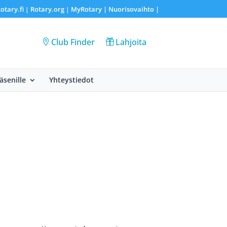
otary.fi
Rotary.org
MyRotary |
Nuorisovaihto
|
|
|
Club Finder
Lahjoita
Jäsenille
Yhteystiedot