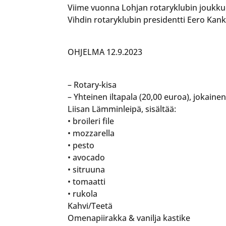
Viime vuonna Lohjan rotaryklubin joukkue v
Vihdin rotaryklubin presidentti Eero Kank
OHJELMA 12.9.2023
– Rotary-kisa
– Yhteinen iltapala (20,00 euroa), jokain
Liisan Lämminleipä, sisältää:
• broileri file
• mozzarella
• pesto
• avocado
• sitruuna
• tomaatti
• rukola
Kahvi/Teetä
Omenapiirakka & vanilja kastike