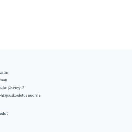
kaan
kaan
aako jäsenyys?
ohtajuuskoulutus nuorille
edot