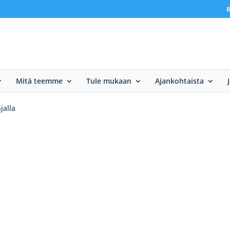
R
Mitä teemme
Tule mukaan
Ajankohtaista
jalla