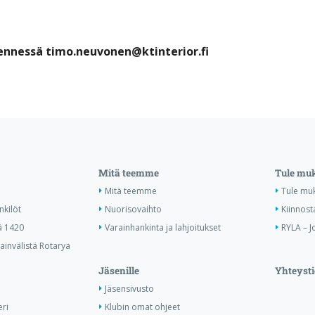
mennessä timo.neuvonen@ktinterior.fi
Mitä teemme
Tule mu
Mitä teemme
Tule mu
nkilöt
Nuorisovaihto
Kiinnost
ä 1420
Varainhankinta ja lahjoitukset
RYLA – J
invälistä Rotarya
Jäsenille
Yhteysti
Jäsensivusto
ri
Klubin omat ohjeet