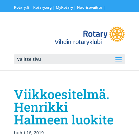
Rotary.fi
|
Rotary.org
|
MyRotary |
Nuorisovaihto
|
Vihdin rotaryklubi
Valitse sivu
Viikkoesitelmä.
Henrikki
Halmeen luokite
huhti 16, 2019