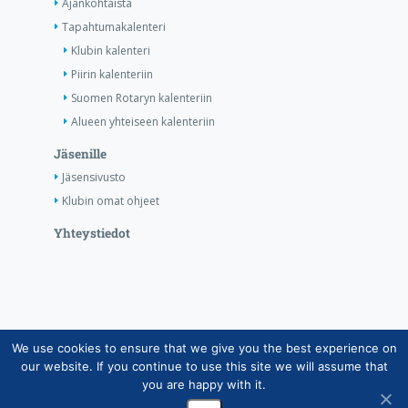
Ajankohtaista
Tapahtumakalenteri
Klubin kalenteri
Piirin kalenteriin
Suomen Rotaryn kalenteriin
Alueen yhteiseen kalenteriin
Jäsenille
Jäsensivusto
Klubin omat ohjeet
Yhteystiedot
We use cookies to ensure that we give you the best experience on
Copyright © Suomen Rotarypalvelu ry 2026 |
our website. If you continue to use this site we will assume that
Jäsentietojärjestelmän tietosuojaseloste
|
Henkilötietojen
you are happy with it.
käsittely Rotarytoiminnassa