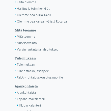
Keitä olemme
Hallitus ja toimihenkilöt
Olemme osa piiriä 1420
Olemme osa kansainvälistä Rotarya
Mitä teemme
Mitä teemme
Nuorisovaihto
Varainhankinta ja lahjoitukset
Tule mukaan
Tule mukaan
Kiinnostaako jäsenyys?
RYLA – Johtajuuskoulutus nuorille
Ajankohtaista
Ajankohtaista
Tapahtumakalenteri
Klubin kalenteri