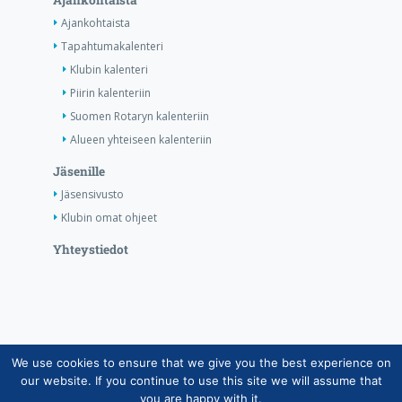
Ajankohtaista
Ajankohtaista
Tapahtumakalenteri
Klubin kalenteri
Piirin kalenteriin
Suomen Rotaryn kalenteriin
Alueen yhteiseen kalenteriin
Jäsenille
Jäsensivusto
Klubin omat ohjeet
Yhteystiedot
We use cookies to ensure that we give you the best experience on
Copyright © Suomen Rotarypalvelu ry 2026 |
our website. If you continue to use this site we will assume that
Jäsentietojärjestelmän tietosuojaseloste
|
Henkilötietojen
you are happy with it.