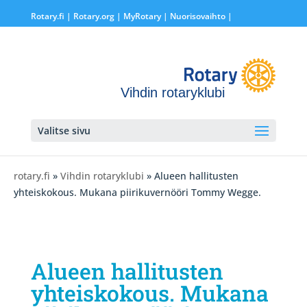
Rotary.fi
|
Rotary.org
|
MyRotary |
Nuorisovaihto
|
Vihdin rotaryklubi
Valitse sivu
rotary.fi
»
Vihdin rotaryklubi
» Alueen hallitusten
yhteiskokous. Mukana piirikuvernööri Tommy Wegge.
Alueen hallitusten
yhteiskokous. Mukana