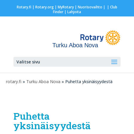
Rotary.fi
|
Rotary.org
|
MyRotary |
Nuorisovaihto
|
| Club
Finder
| Lahjoita
Turku Aboa Nova
Valitse sivu
rotary.fi
»
Turku Aboa Nova
» Puhetta yksinäisyydestä
Puhetta
yksinäisyydestä