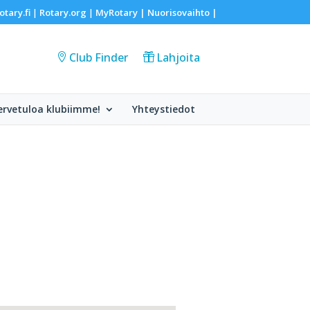
otary.fi
Rotary.org
MyRotary |
Nuorisovaihto
|
|
|
Club Finder
Lahjoita
ervetuloa klubiimme!
Yhteystiedot