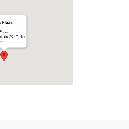
c Plaza
Plaza
nkatu 29 - Turku
mat