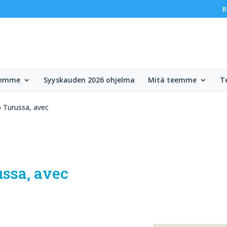
R
lemme
Syyskauden 2026 ohjelma
Mitä teemme
T
 Turussa, avec
ssa, avec