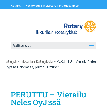
Rotary.fi
|
Rotary.org
|
MyRotary |
Nuorisovaihto
|
Tikkurilan Rotaryklubi
Valitse sivu
rotary.fi
»
Tikkurilan Rotaryklubi
» PERUTTU – Vierailu Neles
OyJ:ssä Hakkilassa, Jorma Huttunen
PERUTTU – Vierailu
Neles OyJ:ssä