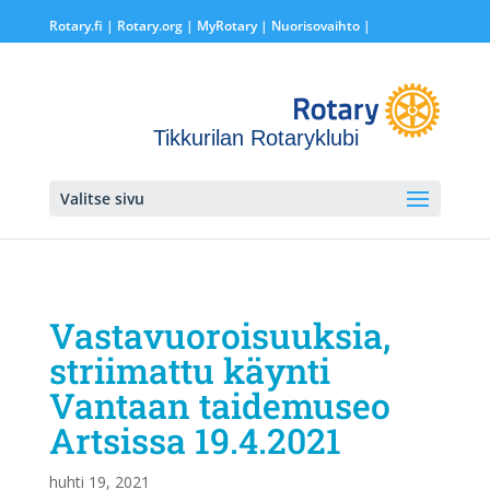
Rotary.fi
|
Rotary.org
|
MyRotary |
Nuorisovaihto
|
Tikkurilan Rotaryklubi
rotary.fi
»
Tikkurilan Rotaryklubi
» Vastavuoroisuuksia,
Valitse sivu
striimattu käynti Vantaan taidemuseo Artsissa 19.4.2021
Vastavuoroisuuksia,
striimattu käynti
Vantaan taidemuseo
Artsissa 19.4.2021
huhti 19, 2021