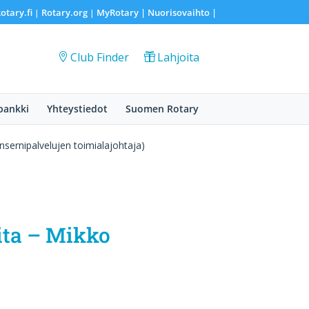
otary.fi
Rotary.org
MyRotary |
Nuorisovaihto
|
|
|
Club Finder
Lahjoita
pankki
Yhteystiedot
Suomen Rotary
sernipalvelujen toimialajohtaja)
ita – Mikko