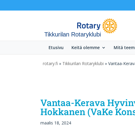
Tikkurilan Rotaryklubi
Etusivu
Keitä olemme
Mitä tee
rotary.fi
»
Tikkurilan Rotaryklubi
» Vantaa-Kerava
Vantaa-Kerava Hyvinv
Hokkanen (VaKe Konse
maalis 18, 2024