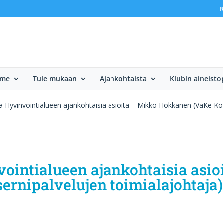
R
mme
Tule mukaan
Ajankohtaista
Klubin aineisto
 Hyvinvointialueen ajankohtaisia asioita – Mikko Hokkanen (VaKe Kon
ointialueen ajankohtaisia asio
rnipalvelujen toimialajohtaja)