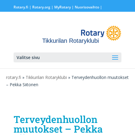
Rotary.fi
|
Rotary.org
|
MyRotary |
Nuorisovaihto
|
Tikkurilan Rotaryklubi
Valitse sivu
rotary.fi
»
Tikkurilan Rotaryklubi
» Terveydenhuollon muutokset
– Pekka Siitonen
Terveydenhuollon
muutokset – Pekka