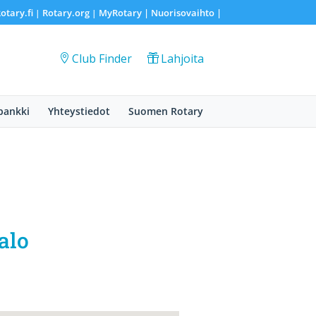
otary.fi
Rotary.org
MyRotary |
Nuorisovaihto
|
|
|
Club Finder
Lahjoita
pankki
Yhteystiedot
Suomen Rotary
alo