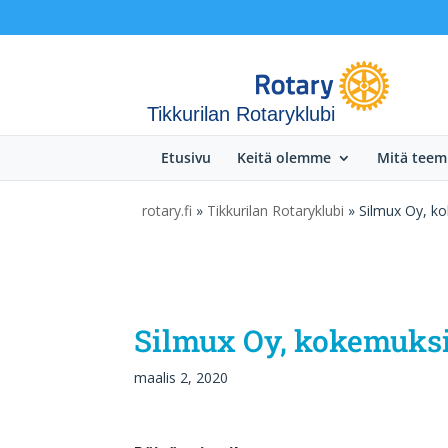
Tikkurilan Rotaryklubi
Etusivu
Keitä olemme
Mitä tee
rotary.fi
»
Tikkurilan Rotaryklubi
» Silmux Oy, kok
Silmux Oy, kokemuksia
maalis 2, 2020