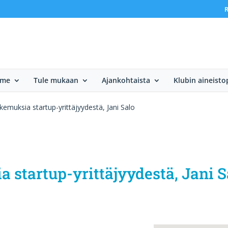
R
mme
Tule mukaan
Ajankohtaista
Klubin aineisto
emuksia startup-yrittäjyydestä, Jani Salo
 startup-yrittäjyydestä, Jani S