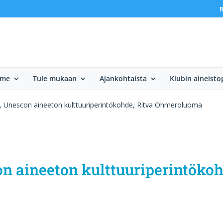
R
mme
Tule mukaan
Ajankohtaista
Klubin aineisto
, Unescon aineeton kulttuuriperintökohde, Ritva Ohmeroluoma
n aineeton kulttuuriperintökoh