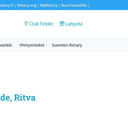
otary.fi
Rotary.org
MyRotary |
Nuorisovaihto
|
|
|
Club Finder
Lahjoita
pankki
Yhteystiedot
Suomen Rotary
de, Ritva