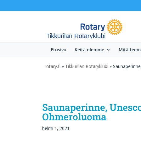
Tikkurilan Rotaryklubi
Etusivu
Keitä olemme
Mitä tee
rotary.fi
»
Tikkurilan Rotaryklubi
» Saunaperinne
Saunaperinne, Unesco
Ohmeroluoma
helmi 1, 2021