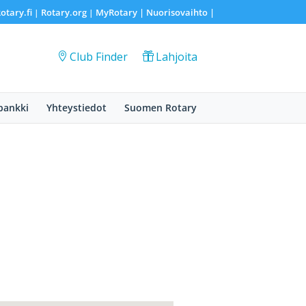
otary.fi
Rotary.org
MyRotary |
Nuorisovaihto
|
|
|
Club Finder
Lahjoita
pankki
Yhteystiedot
Suomen Rotary