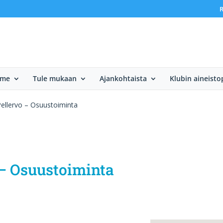
R
mme
Tule mukaan
Ajankohtaista
Klubin aineisto
ellervo – Osuustoiminta
 – Osuustoiminta