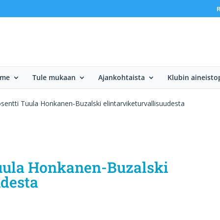
R
mme
Tule mukaan
Ajankohtaista
Klubin aineisto
sentti Tuula Honkanen-Buzalski elintarviketurvallisuudesta
Tuula Honkanen-Buzalski
udesta