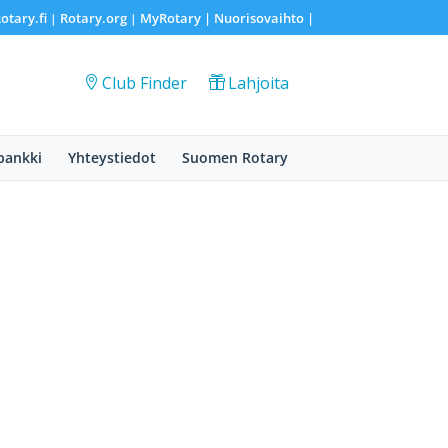
otary.fi
Rotary.org
MyRotary |
Nuorisovaihto
|
|
|
Club Finder
Lahjoita
pankki
Yhteystiedot
Suomen Rotary