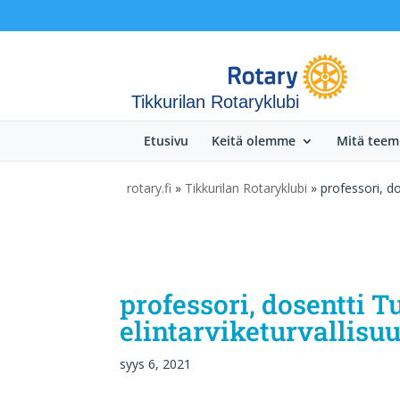
Tikkurilan Rotaryklubi
Etusivu
Keitä olemme
Mitä tee
rotary.fi
»
Tikkurilan Rotaryklubi
» professori, do
professori, dosentti 
elintarviketurvallisu
syys 6, 2021