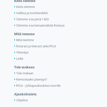
Keitä olemme
Keitä olemme
Hallitus ja toimihenkilöt
Olemme osa piiriä 1420
Olemme osa kansainvälistä Rotarya
Mitä teemme
Mitä teemme
Rotaract ja Interact sekä RYLA
Yhteistyö
Linkit
Tule mukaan
Tule mukaan
Kiinnostaako jäsenyys?
RYLA – Johtajuuskoulutus nuorille
Ajankohtaista
Ohjelma