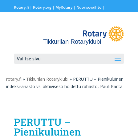
Rotary.fi
|
Rotary.org
|
MyRotary |
Nuorisovaihto
|
Tikkurilan Rotaryklubi
Valitse sivu
rotary.fi
»
Tikkurilan Rotaryklubi
» PERUTTU – Pienikuluinen
indeksirahasto vs. aktiivisesti hoidettu rahasto, Pauli Ranta
PERUTTU –
Pienikuluinen