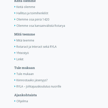
Keitä olemme
Keitä olemme
Hallitus ja toimihenkilöt
Olemme osa piiriä 1420
Olemme osa kansainvälistä Rotarya
Mitä teemme
Mitä teemme
Rotaract ja Interact sekä RYLA
Yhteistyö
Linkit
Tule mukaan
Tule mukaan
Kiinnostaako jäsenyys?
RYLA – Johtajuuskoulutus nuorille
Ajankohtaista
Ohjelma