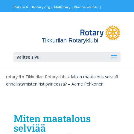
Rotary.fi
|
Rotary.org
|
MyRotary |
Nuorisovaihto
|
Tikkurilan Rotaryklubi
Valitse sivu
rotary.fi
»
Tikkurilan Rotaryklubi
» Miten maatalous selviää
ennallistamisten ristipaineessa? – Aarne Pehkonen
Miten maatalous
selviää