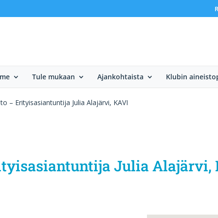
R
mme
Tule mukaan
Ajankohtaista
Klubin aineisto
 – Erityisasiantuntija Julia Alajärvi, KAVI
tyisasiantuntija Julia Alajärvi,