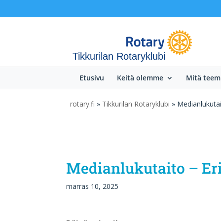
Tikkurilan Rotaryklubi
Etusivu
Keitä olemme
Mitä tee
rotary.fi
»
Tikkurilan Rotaryklubi
» Medianlukutaito
Medianlukutaito – Eri
marras 10, 2025