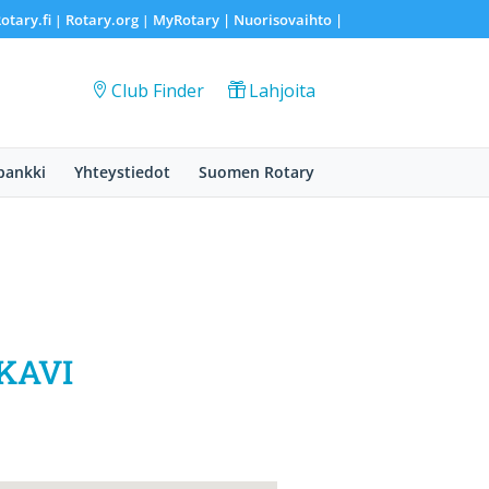
otary.fi
Rotary.org
MyRotary |
Nuorisovaihto
|
|
|
Club Finder
Lahjoita
pankki
Yhteystiedot
Suomen Rotary
 KAVI