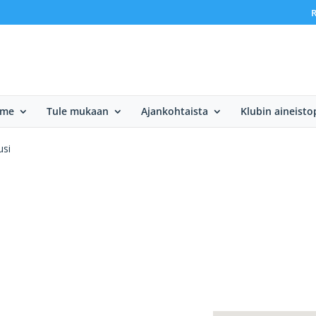
R
mme
Tule mukaan
Ajankohtaista
Klubin aineisto
usi