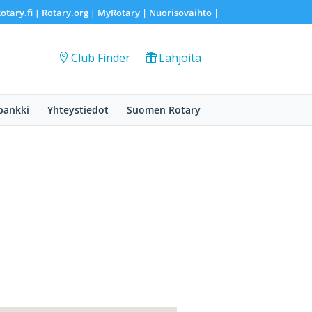
otary.fi
Rotary.org
MyRotary |
Nuorisovaihto
|
|
|
Club Finder
Lahjoita
pankki
Yhteystiedot
Suomen Rotary