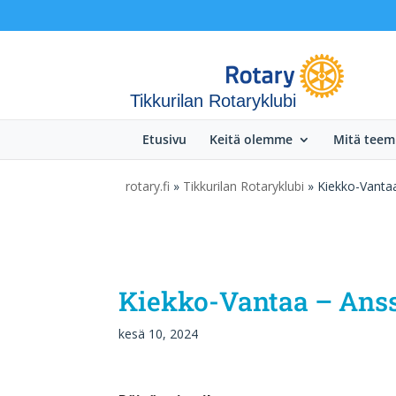
Tikkurilan Rotaryklubi
Etusivu
Keitä olemme
Mitä tee
rotary.fi
»
Tikkurilan Rotaryklubi
» Kiekko-Vantaa
Kiekko-Vantaa – Anssi
kesä 10, 2024