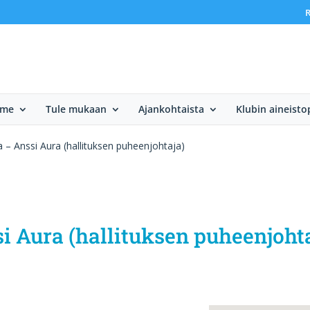
R
mme
Tule mukaan
Ajankohtaista
Klubin aineisto
 – Anssi Aura (hallituksen puheenjohtaja)
 Aura (hallituksen puheenjohta