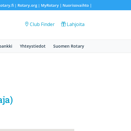
otary.fi
Rotary.org
MyRotary |
Nuorisovaihto
|
|
|
Club Finder
Lahjoita
pankki
Yhteystiedot
Suomen Rotary
ja)