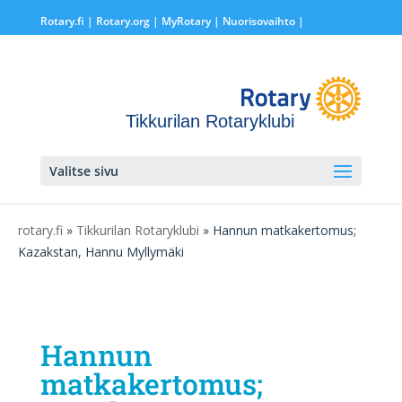
Rotary.fi
|
Rotary.org
|
MyRotary |
Nuorisovaihto
|
Tikkurilan Rotaryklubi
Valitse sivu
rotary.fi
»
Tikkurilan Rotaryklubi
» Hannun matkakertomus;
Kazakstan, Hannu Myllymäki
Hannun
matkakertomus;