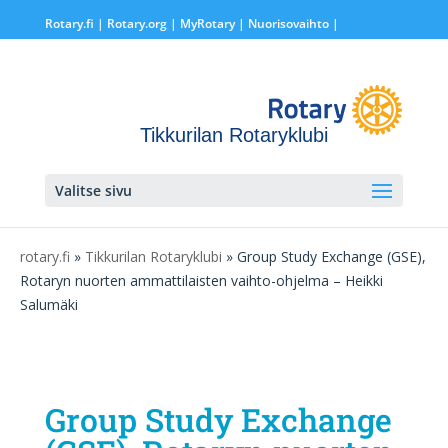
Rotary.fi
|
Rotary.org
|
MyRotary |
Nuorisovaihto
|
Tikkurilan Rotaryklubi
Valitse sivu
rotary.fi
»
Tikkurilan Rotaryklubi
» Group Study Exchange (GSE),
Rotaryn nuorten ammattilaisten vaihto-ohjelma – Heikki
Salumäki
Group Study Exchange