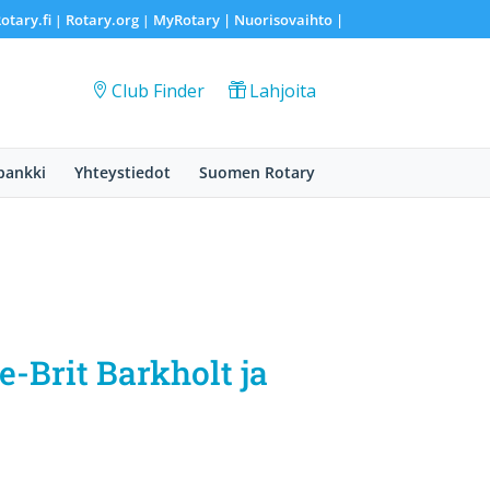
otary.fi
Rotary.org
MyRotary |
Nuorisovaihto
|
|
|
Club Finder
Lahjoita
pankki
Yhteystiedot
Suomen Rotary
-Brit Barkholt ja