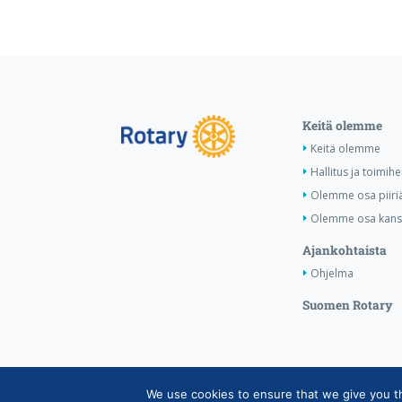
Keitä olemme
Keitä olemme
Hallitus ja toimihe
Olemme osa piiri
Olemme osa kansa
Ajankohtaista
Ohjelma
Suomen Rotary
We use cookies to ensure that we give you the
Copyright © Suomen Rotarypalvelu ry 2026 |
Jäsen