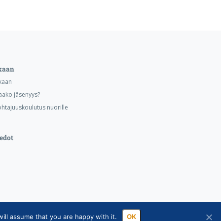
kaan
kaan
aako jäsenyys?
ohtajuuskoulutus nuorille
edot
ill assume that you are happy with it.
OK
a