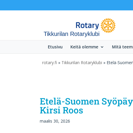
Tikkurilan Rotaryklubi
Etusivu
Keitä olemme
Mitä tee
rotary.fi
»
Tikkurilan Rotaryklubi
» Etelä-Suomen 
Etelä-Suomen Syöpäyh
Kirsi Roos
maalis 30, 2026