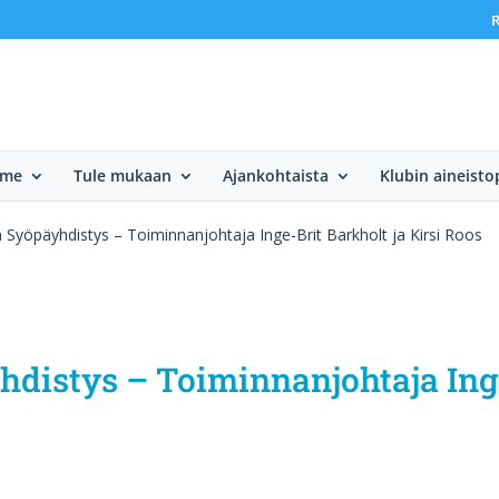
R
mme
Tule mukaan
Ajankohtaista
Klubin aineisto
Syöpäyhdistys – Toiminnanjohtaja Inge-Brit Barkholt ja Kirsi Roos
distys – Toiminnanjohtaja Inge