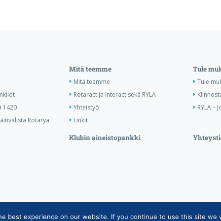
Mitä teemme
Tule mu
Mitä teemme
Tule mu
nkilöt
Rotaract ja Interact sekä RYLA
Kiinnost
ä 1420
Yhteistyö
RYLA – J
invälistä Rotarya
Linkit
Klubin aineistopankki
Yhteysti
 best experience on our website. If you continue to use this site we w
tietojärjestelmän tietosuojaseloste
|
Henkilötietojen käsittely Rotarytoiminnass