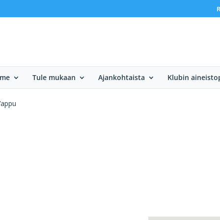
R
mme
Tule mukaan
Ajankohtaista
Klubin aineisto
Vappu