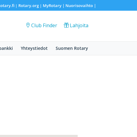
otary.fi
Rotary.org
MyRotary |
Nuorisovaihto
|
|
|
Club Finder
Lahjoita
pankki
Yhteystiedot
Suomen Rotary