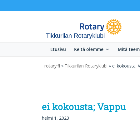
Tikkurilan Rotaryklubi
Etusivu
Keitä olemme
Mitä tee
rotary.fi
»
Tikkurilan Rotaryklubi
» ei kokousta; 
ei kokousta; Vappu
helmi 1, 2023