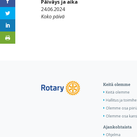
Päiväys ja aika
24.06.2024
Koko päivä
Keitä olemme
Keitä olemme
Hallitus ja toimihe
Olemme osa piiri
Olemme osa kansa
Ajankohtaista
Ohjelma