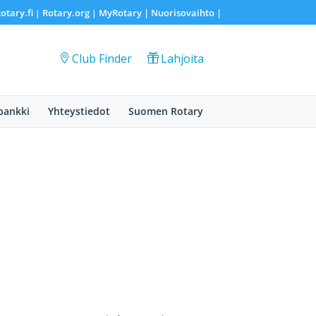
otary.fi
Rotary.org
MyRotary |
Nuorisovaihto
|
|
|
Club Finder
Lahjoita
pankki
Yhteystiedot
Suomen Rotary