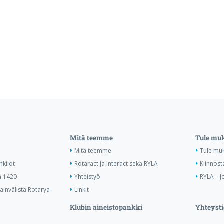
Mitä teemme
Tule mu
Mitä teemme
Tule mu
nkilöt
Rotaract ja Interact sekä RYLA
Kiinnost
ä 1420
Yhteistyö
RYLA – J
invälistä Rotarya
Linkit
Klubin aineistopankki
Yhteysti