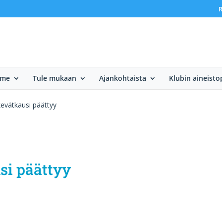
R
mme
Tule mukaan
Ajankohtaista
Klubin aineisto
kevätkausi päättyy
si päättyy