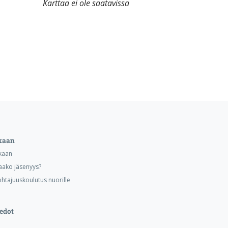
Karttaa ei ole saatavissa
kaan
kaan
aako jäsenyys?
ohtajuuskoulutus nuorille
edot