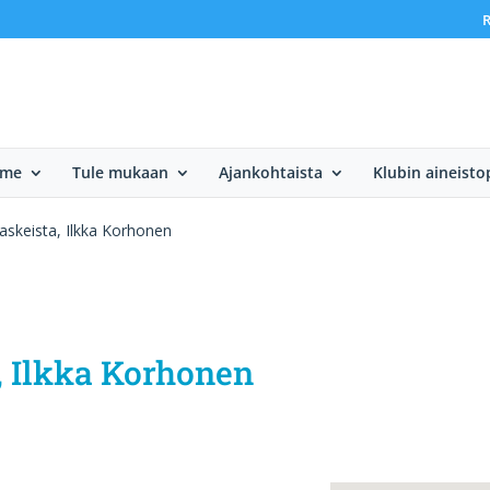
R
mme
Tule mukaan
Ajankohtaista
Klubin aineisto
skeista, Ilkka Korhonen
, Ilkka Korhonen