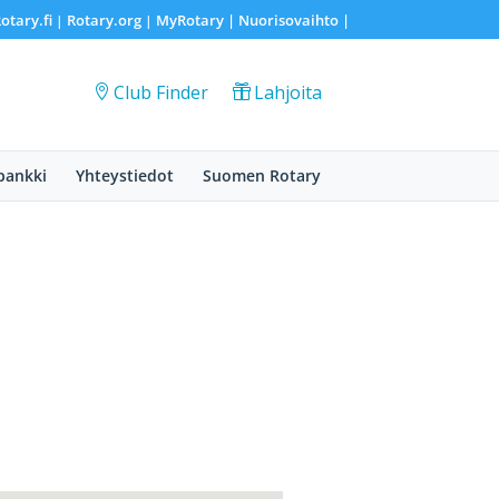
otary.fi
Rotary.org
MyRotary |
Nuorisovaihto
|
|
|
Club Finder
Lahjoita
pankki
Yhteystiedot
Suomen Rotary