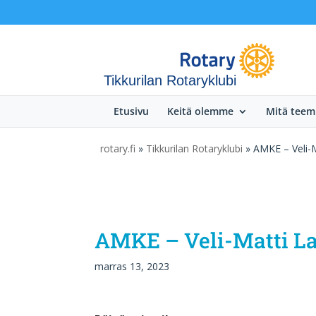
Tikkurilan Rotaryklubi
Etusivu
Keitä olemme
Mitä tee
rotary.fi
»
Tikkurilan Rotaryklubi
» AMKE – Veli-M
AMKE – Veli-Matti La
marras 13, 2023