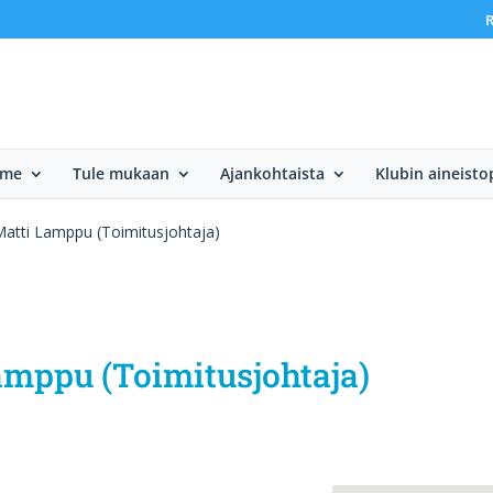
R
mme
Tule mukaan
Ajankohtaista
Klubin aineisto
atti Lamppu (Toimitusjohtaja)
mppu (Toimitusjohtaja)