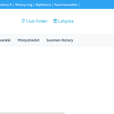
otary.fi
Rotary.org
MyRotary |
Nuorisovaihto
|
|
|
Club Finder
Lahjoita
pankki
Yhteystiedot
Suomen Rotary