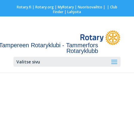
Rotary.fi
|
Rotary.org
|
MyRotary |
Nuorisovaihto
|
| Club
Finder
| Lahjoita
Tampereen Rotaryklubi - Tammerfors
Rotaryklubb
Valitse sivu