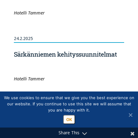
Hotelli Tammer
24.2.2025
Särkänniemen kehityssuunnitelmat
Hotelli Tammer
We use cookies to ensure that we give you the best experience on
17.2.2025
our website. If you continue to use this site we will assume that
you are happy with it.
Tampereen Teatterin peruskorjaus ja
OK
laajennus
Share This