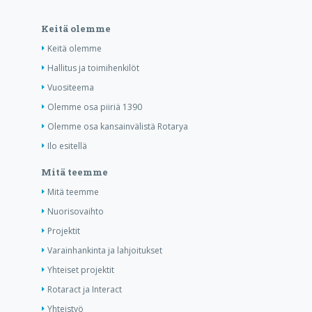
Keitä olemme
Keitä olemme
Hallitus ja toimihenkilöt
Vuositeema
Olemme osa piiriä 1390
Olemme osa kansainvälistä Rotarya
Ilo esitellä
Mitä teemme
Mitä teemme
Nuorisovaihto
Projektit
Varainhankinta ja lahjoitukset
Yhteiset projektit
Rotaract ja Interact
Yhteistyö