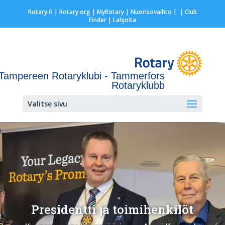
Rotary.fi
|
Rotary.org
|
MyRotary |
Nuorisovaihto
|
| Club
Finder
| Lahjoita
Tampereen Rotaryklubi - Tammerfors
Rotaryklubb
Valitse sivu
Presidentti ja toimihenkilöt