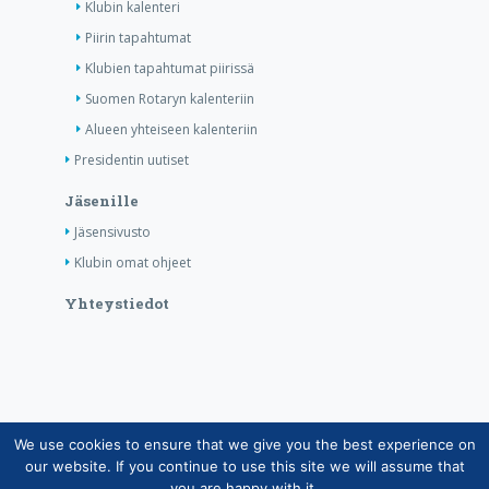
Klubin kalenteri
Piirin tapahtumat
Klubien tapahtumat piirissä
Suomen Rotaryn kalenteriin
Alueen yhteiseen kalenteriin
Presidentin uutiset
Jäsenille
Jäsensivusto
Klubin omat ohjeet
Yhteystiedot
We use cookies to ensure that we give you the best experience on
Copyright © Suomen Rotarypalvelu ry 2026 |
our website. If you continue to use this site we will assume that
Jäsentietojärjestelmän tietosuojaseloste
|
Henkilötietojen
you are happy with it.