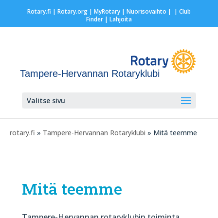
Rotary.fi
|
Rotary.org
|
MyRotary |
Nuorisovaihto
|
| Club
Finder
| Lahjoita
Tampere-Hervannan Rotaryklubi
Valitse sivu
rotary.fi
»
Tampere-Hervannan Rotaryklubi
» Mitä teemme
Mitä teemme
Tampere-Hervannan rotaryklubin toiminta