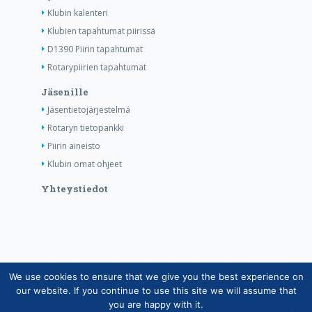
Klubin kalenteri
Klubien tapahtumat piirissä
D1390 Piirin tapahtumat
Rotarypiirien tapahtumat
Jäsenille
Jäsentietojärjestelmä
Rotaryn tietopankki
Piirin aineisto
Klubin omat ohjeet
Yhteystiedot
We use cookies to ensure that we give you the best experience on
Copyright © Suomen Rotarypalvelu ry 2026 |
our website. If you continue to use this site we will assume that
Jäsentietojärjestelmän tietosuojaseloste
|
Henkilötietojen
you are happy with it.
käsittely Rotarytoiminnassa