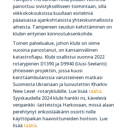
painottuu sivistykselliseen toimintaan, sillä
viikkokokouksissa kuullaan esitelmiä
pääasiassa ajankohtaisista yhteiskunnallisista
aiheista. Tampereen seudun kehittäminen on
klubin erityinen kiinnostuksenkohde.
Toinen palvelualue, johon klubi on viime
vuosina panostanut, on kansainvälinen
katastrofiapu. Klubi osallistui vuonna 2022
rotarypiirien D1390 ja D9940 (Uusi-Seelanti)
yhteiseen projektiin, jossa kuusi
kenttäambulanssia varusteineen matkasi
Suomesta Ukrainaan ja luovutettiin Kharkiv
New Level -rotaryklubille. Lue lisää
täältä
.
Syyskaudella 2024 klubi hankki ns, kävelevä
veripankki -laitteistoja Harkovaan, missä alaan
perehtynyt erikoislääkärin osoitti niille
käyttöpaikan haavoittuneiden hoitoon. Lue
lisää
täältä
.