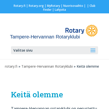
Rotary.fi
|
Rotary.org
|
MyRotary |
Nuorisovaihto
|
| Club
Finder
| Lahjoita
Tampere-Hervannan Rotaryklubi
Valitse sivu
rotary.fi
»
Tampere-Hervannan Rotaryklubi
» Keitä olemme
Keitä olemme
Tampere-Hervannan rotaryklubi on perustettu