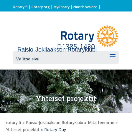
Rotary.fi
|
Rotary.org
|
MyRotary |
Nuorisovaihto
|
Raisio-Jokilaakson Rotaryklubi
Valitse sivu
Yhteiset projektit
rotary.fi
»
Raisio-Jokilaakson Rotaryklubi
»
Mitä teemme
»
Yhteiset projektit
» Rotary Day