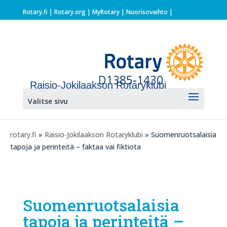
Rotary.fi
|
Rotary.org
|
MyRotary |
Nuorisovaihto
|
Raisio-Jokilaakson Rotaryklubi
Valitse sivu
rotary.fi
»
Raisio-Jokilaakson Rotaryklubi
» Suomenruotsalaisia
tapoja ja perinteitä – faktaa vai fiktiota
Suomenruotsalaisia
tapoja ja perinteitä –