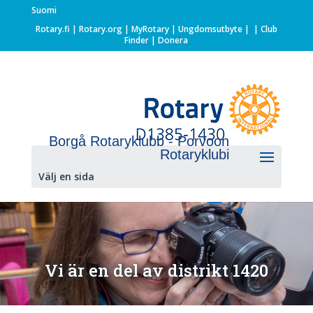
Suomi
Rotary.fi
|
Rotary.org
|
MyRotary |
Ungdomsutbyte
|
| Club
Finder
| Donera
Borgå Rotaryklubb - Porvoon
Rotaryklubi
Välj en sida
Vi är en del av distrikt 1420