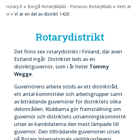
rotary.fi
»
Borgå Rotaryklubb - Porvoon Rotaryklubi
»
Vem är
vi
» Vi är en del av distrikt 1420
Rotarydistrikt
Det finns sex rotarydistrikt i Finland, där även
Estland ingår. Distriktet leds av en
distriktguvernör, som i år heter
Tommy
Wegge
.
Guvernörens arbete stöds av ett distriktråd,
ett antal kommittéer och arbetsgrupper samt
av biträdande guvernörer för distriktets olika
delområden. Klubbarna gör framställning om
guvernör och distriktets utnämningskommitté
utser av kandidaterna den mest lämpade till
guvernör. Den tillträdande guvernören utses
på Rotary Internationals världskonferens.