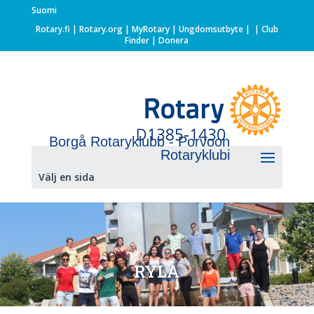
Suomi
Rotary.fi
|
Rotary.org
|
MyRotary |
Ungdomsutbyte
|
| Club
Finder
| Donera
Borgå Rotaryklubb - Porvoon
Rotaryklubi
Välj en sida
RYLA