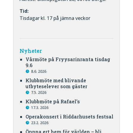
Tid:
Tisdagar kl. 17 på jämna veckor
Nyheter
Vårmöte på Fryysarinranta tisdag
9.6
8.6. 2026
Klubbmöte med blivande
utbyteselever som gäster
7.5. 2026
Klubbmöte på Rafael’s
17.3. 2026
Operakonsert i Riddarhusets festsal
23.2. 2026
Öppna ert hem för världen – bli