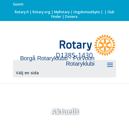
Suomi
Rotary.fi
|
Rotary.org
|
MyRotary |
Ungdomsutbyte
|
| Club
Finder
| Donera
Borgå Rotaryklubb - Porvoon
Rotaryklubi
Välj en sida
Aktuellt