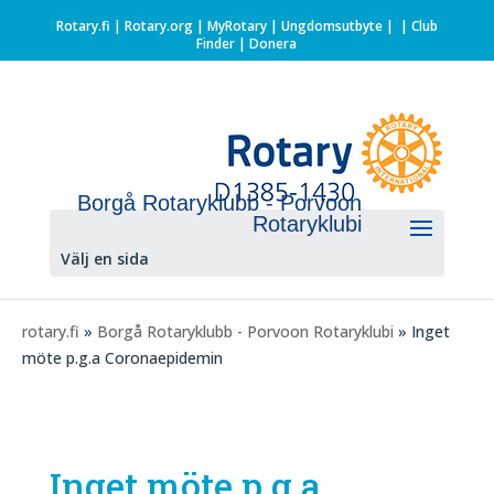
Rotary.fi
|
Rotary.org
|
MyRotary |
Ungdomsutbyte
|
| Club
Finder
| Donera
Borgå Rotaryklubb - Porvoon
Rotaryklubi
Välj en sida
rotary.fi
»
Borgå Rotaryklubb - Porvoon Rotaryklubi
» Inget
möte p.g.a Coronaepidemin
Inget möte p.g.a