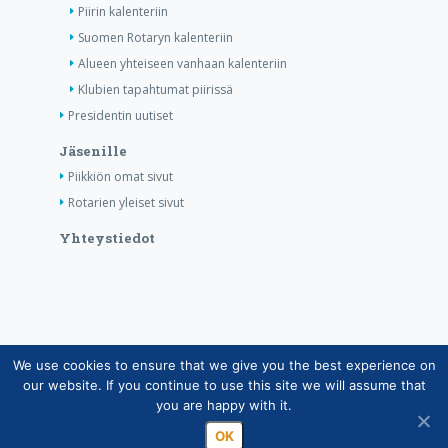
Piirin kalenteriin
Suomen Rotaryn kalenteriin
Alueen yhteiseen vanhaan kalenteriin
Klubien tapahtumat piirissä
Presidentin uutiset
Jäsenille
Piikkiön omat sivut
Rotarien yleiset sivut
Yhteystiedot
We use cookies to ensure that we give you the best experience on
Copyright © Suomen Rotarypalvelu ry 2026 |
our website. If you continue to use this site we will assume that
Jäsentietojärjestelmän tietosuojaseloste
|
Henkilötietojen
you are happy with it.
käsittely Rotarytoiminnassa
OK