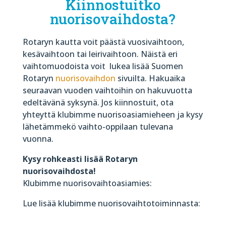
Kiinnostuitko
nuorisovaihdosta?
Rotaryn kautta voit päästä vuosivaihtoon,
kesävaihtoon tai leirivaihtoon. Näistä eri
vaihtomuodoista voit
lukea lisää Suomen
Rotaryn
nuorisovaihdon
sivuilta.
Hakuaika
seuraavan vuoden vaihtoihin on hakuvuotta
edeltävänä syksynä. Jos kiinnostuit, ota
yhteyttä klubimme nuorisoasiamieheen ja kysy
lähetämmekö vaihto-oppilaan tulevana
vuonna.
Kysy rohkeasti lisää Rotaryn
nuorisovaihdosta!
Klubimme nuorisovaihtoasiamies:
Lue lisää klubimme nuorisovaihtotoiminnasta: