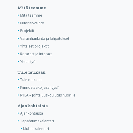
Mitä teemme
Mitä teemme
Nuorisovaihto
Projektit
Varainhankinta ja lahjoitukset
Yhteiset projektit
Rotaract ja Interact
Yhteistyö
Tule mukaan
Tule mukaan
Kiinnostaako jäsenyys?
RYLA – Johtajuuskoulutus nuorille
Ajankohtaista
Ajankohtaista
Tapahtumakalenteri
Klubin kalenteri