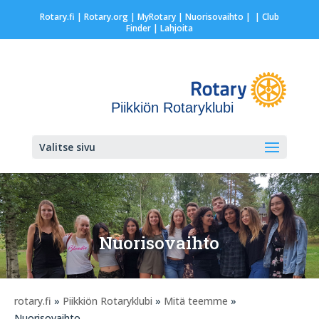
Rotary.fi
|
Rotary.org
|
MyRotary |
Nuorisovaihto
|
| Club
Finder
| Lahjoita
Piikkiön Rotaryklubi
Valitse sivu
Nuorisovaihto
rotary.fi
»
Piikkiön Rotaryklubi
»
Mitä teemme
»
Nuorisovaihto