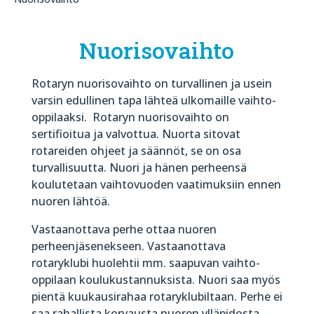
Nuorisovaihto
Rotaryn nuorisovaihto on turvallinen ja usein
varsin edullinen tapa lähteä ulkomaille vaihto-
oppilaaksi.
Rotaryn nuorisovaihto on
sertifioitua ja valvottua. Nuorta sitovat
rotareiden ohjeet ja säännöt, se on osa
turvallisuutta. Nuori ja hänen perheensä
koulutetaan vaihtovuoden vaatimuksiin ennen
nuoren lähtöä.
Vastaanottava perhe ottaa nuoren
perheenjäsenekseen. Vastaanottava
rotaryklubi huolehtii mm. saapuvan vaihto-
oppilaan koulukustannuksista. Nuori saa myös
pientä kuukausirahaa rotaryklubiltaan. Perhe ei
saa rahallista korvausta nuoren ylläpidosta.