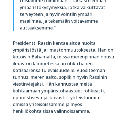
toisiamme toimimaan – tarkastelemaan
ympäristökysymyksiä, jotka vaikuttavat
terveyteen ja hyvinvointiin ympäri
maailmaa, ja tekemään voitavamme
auttaaksemme.”
Presidentti Rassin kantaa aitoa huolta
ympäristöstä ja ilmastonmuutoksesta. Hän on
kotoisin Bahamalta, missä merenpinnan nousu
ilmaston lämmetessä on uhka hänen
kotisaarensa tulevaisuudelle. Vuositeeman
tunnus, meren aalto, sopiikin hyvin Rassinin
viestinviejäksi. Hän kannustaa meitä
kohtaamaan ympäristöhaasteet rohkeasti,
optimistisesti ja luovasti – yhteistuumin
omissa yhteisöissämme ja myös
henkilökohtaisissa valinnoissamme.