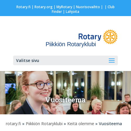
Rotary.fi
|
Rotary.org
|
MyRotary |
Nuorisovaihto
|
| Club
Finder
| Lahjoita
Piikkiön Rotaryklubi
Valitse sivu
Vuositeema
rotary.fi
»
Piikkiön Rotaryklubi
»
Keitä olemme
» Vuositeema