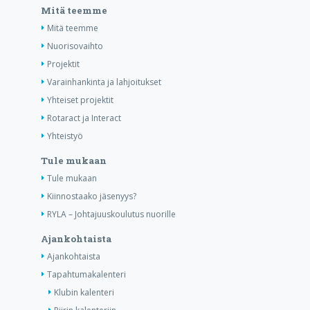
Mitä teemme
Mitä teemme
Nuorisovaihto
Projektit
Varainhankinta ja lahjoitukset
Yhteiset projektit
Rotaract ja Interact
Yhteistyö
Tule mukaan
Tule mukaan
Kiinnostaako jäsenyys?
RYLA – Johtajuuskoulutus nuorille
Ajankohtaista
Ajankohtaista
Tapahtumakalenteri
Klubin kalenteri