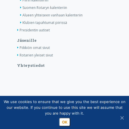
Piirin kalenteriin
Suomen Rotaryn kalenteriin
Alueen yhteiseen vanhaan kalenteriin
Klubien tapahtumat piirissä
Presidentin uutiset
Jäsenille
Piikkiön omat sivut
Rotarien yleiset sivut
Yhteystiedot
We use cookies to ensure that we give you the best experience on
Copyright © Suomen Rotarypalvelu ry 2026 |
our website. If you continue to use this site we will assume that
Jäsentietojärjestelmän tietosuojaseloste
|
Henkilötietojen
you are happy with it.
käsittely Rotarytoiminnassa
OK