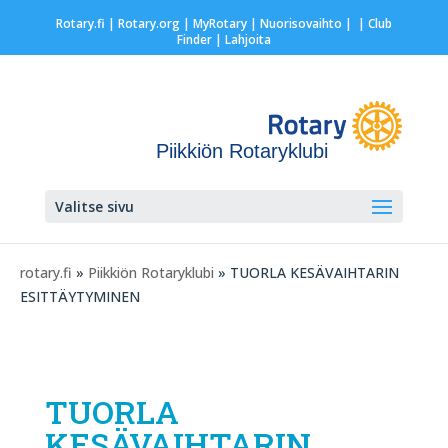
Rotary.fi
|
Rotary.org
|
MyRotary |
Nuorisovaihto
|
| Club
Finder
| Lahjoita
Piikkiön Rotaryklubi
Valitse sivu
rotary.fi
»
Piikkiön Rotaryklubi
» TUORLA KESÄVAIHTARIN
ESITTÄYTYMINEN
TUORLA
KESÄVAIHTARIN