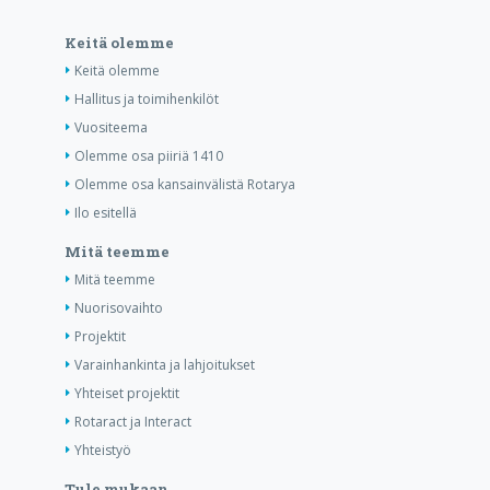
Keitä olemme
Keitä olemme
Hallitus ja toimihenkilöt
Vuositeema
Olemme osa piiriä 1410
Olemme osa kansainvälistä Rotarya
Ilo esitellä
Mitä teemme
Mitä teemme
Nuorisovaihto
Projektit
Varainhankinta ja lahjoitukset
Yhteiset projektit
Rotaract ja Interact
Yhteistyö
Tule mukaan